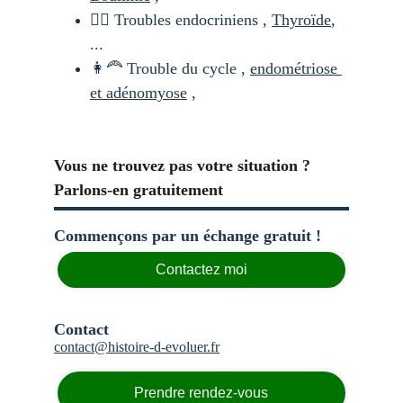
😶‍🌫️ Troubles endocriniens , 
Thyroïde
, 
...
👩‍🦰 Trouble du cycle , 
endométriose 
et adénomyose
 , 
Vous ne trouvez pas votre situation ? 
Parlons-en gratuitement
Commençons par un échange gratuit !
Contactez moi
Contact
contact@histoire-d-evoluer.
fr
Prendre rendez-vous