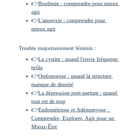
👉
Boulimie : comprendre pour mieux 
agir
👉
L'anorexie : comprendre pour 
mieux agir
Trouble majoritairement féminin :
👉
La cystite : quand l'envie fréquente 
brûle
👉
Ostéoporose : quand la structure 
manque de densité
👉
La dépression post-partum : quand 
tout est de trop
👉
Endométriose et Adénomyose : 
Comprendre, Explorer, Agir pour un 
Mieux-Être