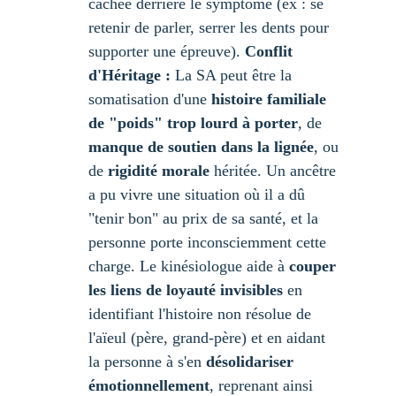
cachée derrière le symptôme (ex : se 
retenir de parler, serrer les dents pour 
supporter une épreuve). 
Conflit 
d'Héritage :
 La SA peut être la 
somatisation d'une 
histoire familiale 
de "poids" trop lourd à porter
, de 
manque de soutien dans la lignée
, ou 
de 
rigidité morale
 héritée. Un ancêtre 
a pu vivre une situation où il a dû 
"tenir bon" au prix de sa santé, et la 
personne porte inconsciemment cette 
charge. Le kinésiologue aide à 
couper 
les liens de loyauté invisibles
 en 
identifiant l'histoire non résolue de 
l'aïeul (père, grand-père) et en aidant 
la personne à s'en 
désolidariser 
émotionnellement
, reprenant ainsi 