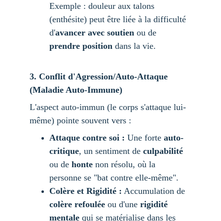
Exemple : douleur aux talons 
(enthésite) peut être liée à la difficulté 
d'
avancer avec soutien
 ou de 
prendre position
 dans la vie.
3. Conflit d'Agression/Auto-Attaque 
(Maladie Auto-Immune)
L'aspect auto-immun (le corps s'attaque lui-
même) pointe souvent vers :
Attaque contre soi :
 Une forte 
auto-
critique
, un sentiment de 
culpabilité
ou de 
honte
 non résolu, où la 
personne se "bat contre elle-même".
Colère et Rigidité :
 Accumulation de 
colère refoulée
 ou d'une 
rigidité 
mentale
 qui se matérialise dans les 